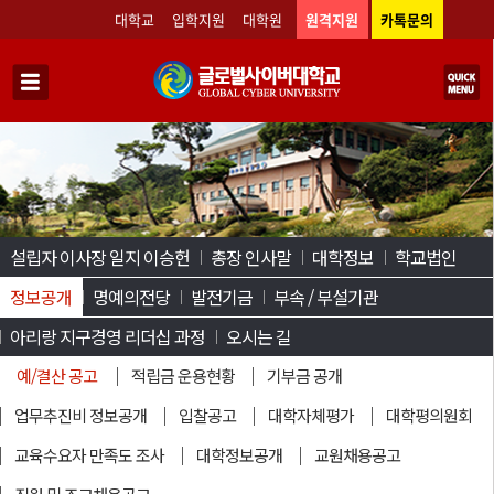
대학교
입학지원
대학원
원격지원
카톡문의
설립자 이사장 일지 이승헌
총장 인사말
대학정보
학교법인
정보공개
명예의전당
발전기금
부속 / 부설기관
아리랑 지구경영 리더십 과정
오시는 길
예/결산 공고
적립금 운용현황
기부금 공개
업무추진비 정보공개
입찰공고
대학자체평가
대학평의원회
교육수요자 만족도 조사
대학정보공개
교원채용공고