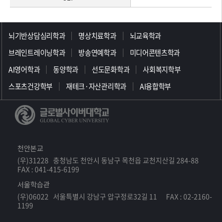
>>>>>>>>>>>>>>>>>
뇌기반상담심리학과
명상치료학과
뇌교육학과
브레인트레이닝학과
방송연예학과
미디어콘텐츠학과
AI영어학과
동양학과
선도문화학과
사회복지학부
스포츠건강학부
재테크·자산관리학과
AI융합학부
천안본교
(우)31228 충청남도 천안시 동남구 목천읍 교천지산길 284-88
FAX : 041-415-6199
서울학습관
(우)06022 서울특별시 강남구 압구정로32길 11 FAX : 02-2160-
1199