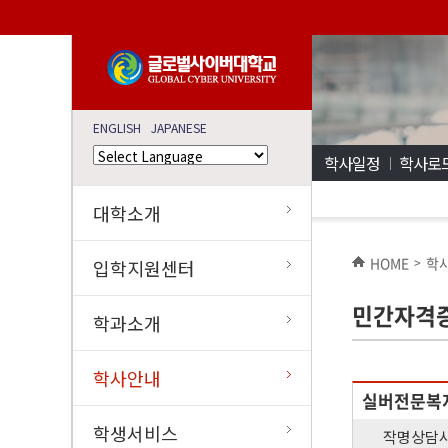
ENGLISH
JAPANESE
학사일정
학사로
대학소개
HOME
학
>
입학지원센터
민간자격
학과소개
학사안내
실버전문복
학생서비스
작명상담