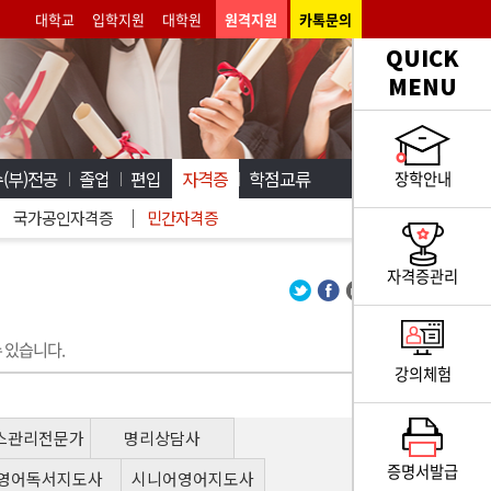
대학교
입학지원
대학원
원격지원
카톡문의
QUICK
MENU
(부)전공
졸업
편입
자격증
학점교류
장학안내
국가공인자격증
민간자격증
자격증관리
 있습니다.
강의체험
스관리전문가
명리상담사
증명서발급
영어독서지도사
시니어영어지도사