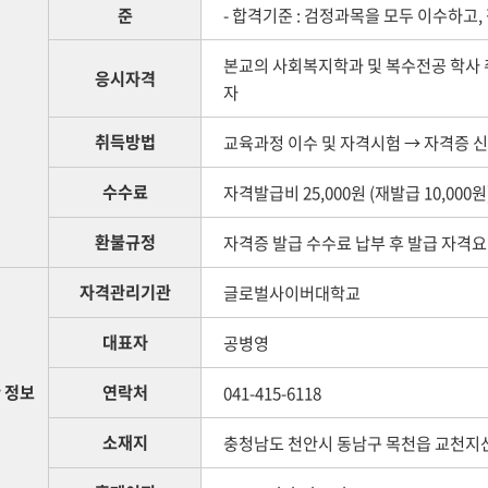
준
- 합격기준 : 검정과목을 모두 이수하고,
본교의 사회복지학과 및 복수전공 학사
응시자격
자
취득방법
교육과정 이수 및 자격시험 → 자격증 신
수수료
자격발급비 25,000원 (재발급 10,000원
환불규정
자격증 발급 수수료 납부 후 발급 자격요
자격관리기관
글로벌사이버대학교
대표자
공병영
 정보
연락처
041-415-6118
소재지
충청남도 천안시 동남구 목천읍 교천지산길