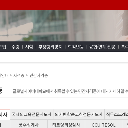
드맵
수강
시험
부정행위방지
학적변동
융합(연계)전공
복수
사안내
자격증
민간자격증
>
>
증
글로벌사이버대학교에서 취득할 수 있는 민간자격증에 대해 자세히 알 수
지사
국제뇌교육전문지도사
뇌기반학습코칭전문지도사
직무스트레
사
풍수설계사
타로명리상담사
GCU TESOL