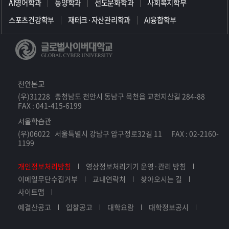
AI영어학과
동양학과
선도문화학과
사회복지학부
스포츠건강학부
재테크·자산관리학과
AI융합학부
천안본교
(우)31228 충청남도 천안시 동남구 목천읍 교천지산길 284-88
FAX : 041-415-6199
서울학습관
(우)06022 서울특별시 강남구 압구정로32길 11 FAX : 02-2160-
1199
개인정보처리방침
영상정보처리기기 운영·관리 방침
이메일무단수집거부
교내연락처
찾아오시는 길
사이트맵
예결산공고
입찰공고
대학요람
대학정보공시