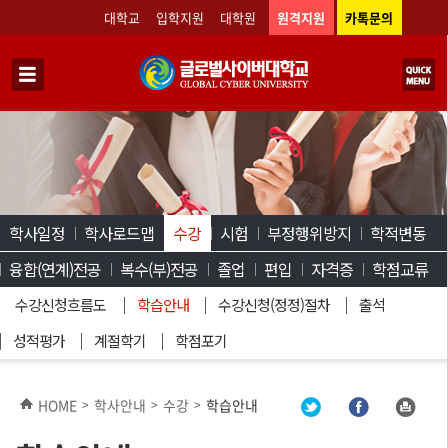
대학교
입학지원
대학원
원격지원
카톡문의
학사일정
학사로드맵
수강
시험
부정행위방지
학적변동
융합(연계)전공
복수(부)전공
졸업
편입
자격증
학점교류
수강신청흐름도
학습안내
수강신청(정정)절차
출석
성적평가
계절학기
학점포기
HOME
학사안내
수강
학습안내
>
>
>