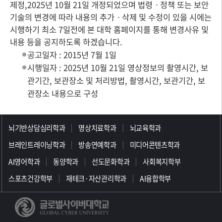
제정,2025년 10월 21일 개정되었으며 법령ㆍ정책 또는 보안
기술의 변경에 따라 내용의 추가ㆍ삭제 및 수정이 있을 시에는
시행하기 최소 7일전에 본 대학 홈페이지를 통해 변경사유 및
내용 등을 공지하도록 하겠습니다.
공고일자 : 2015년 7월 1일
시행일자 : 2025년 10월 21일 영상정보의 촬영시간, 보
관기간, 보관장소 및 처리방법, 촬영시간, 보관기간, 보
관장소 내용으로 구성
>>>>>>>>>>>>>>>>>
뇌기반상담심리학과
명상치료학과
뇌교육학과
브레인트레이닝학과
방송연예학과
미디어콘텐츠학과
AI영어학과
동양학과
선도문화학과
사회복지학부
스포츠건강학부
재테크·자산관리학과
AI융합학부