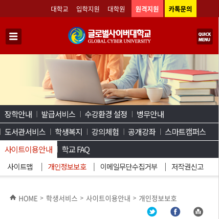
대학교
입학지원
대학원
원격지원
카톡문의
장학안내
발급서비스
수강환경 설정
병무안내
도서관서비스
학생복지
강의체험
공개강좌
스마트캠퍼스
사이트이용안내
학교 FAQ
사이트맵
개인정보보호
이메일무단수집거부
저작권신고
HOME
학생서비스
사이트이용안내
개인정보보호
>
>
>