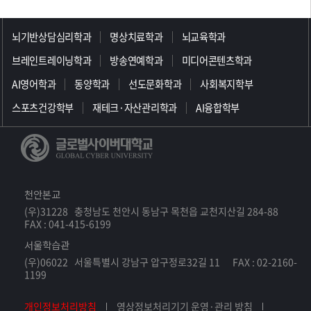
>>>>>>>>>>>>>>>>>
뇌기반상담심리학과
명상치료학과
뇌교육학과
브레인트레이닝학과
방송연예학과
미디어콘텐츠학과
AI영어학과
동양학과
선도문화학과
사회복지학부
스포츠건강학부
재테크·자산관리학과
AI융합학부
천안본교
(우)31228 충청남도 천안시 동남구 목천읍 교천지산길 284-88
FAX : 041-415-6199
서울학습관
(우)06022 서울특별시 강남구 압구정로32길 11 FAX : 02-2160-
1199
개인정보처리방침
영상정보처리기기 운영·관리 방침