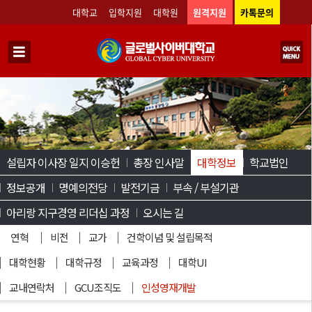
대학교
입학지원
대학원
원격지원
카톡문의
설립자 이사장 일지 이승헌
총장 인사말
대학정보
학교법인
정보공개
명예의전당
발전기금
부속 / 부설기관
아리랑 지구경영 리더십 과정
오시는 길
연혁
비전
교가
건학이념 및 설립목적
대학현황
대학규정
교육과정
대학UI
교내연락처
GCU조직도
인성영재개발